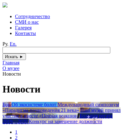
Сотрудничество
СМИ о нас
Галерея
Контакты
Ру.
En.
Главная
О музее
Новости
Новости
Бор
Об экосистеме болот
Международный симпозиум
«Парадигма почвоведения 21 века»
Наш музей принял
участие в квесте «Цепная реакция»
Большая регата
2019―2020
Конкурс на замещение должности
1
2