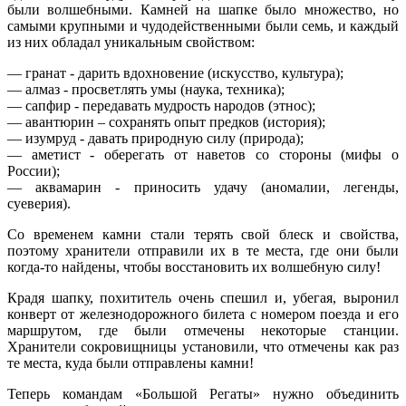
были волшебными. Камней на шапке было множество, но
самыми крупными и чудодейственными были семь, и каждый
из них обладал уникальным свойством:
― гранат - дарить вдохновение (искусство, культура);
― алмаз - просветлять умы (наука, техника);
― сапфир - передавать мудрость народов (этнос);
― авантюрин – сохранять опыт предков (история);
― изумруд - давать природную силу (природа);
― аметист - оберегать от наветов со стороны (мифы о
России);
― аквамарин - приносить удачу (аномалии, легенды,
суеверия).
Со временем камни стали терять свой блеск и свойства,
поэтому хранители отправили их в те места, где они были
когда-то найдены, чтобы восстановить их волшебную силу!
Крадя шапку, похититель очень спешил и, убегая, выронил
конверт от железнодорожного билета с номером поезда и его
маршрутом, где были отмечены некоторые станции.
Хранители сокровищницы установили, что отмечены как раз
те места, куда были отправлены камни!
Теперь командам «Большой Регаты» нужно объединить