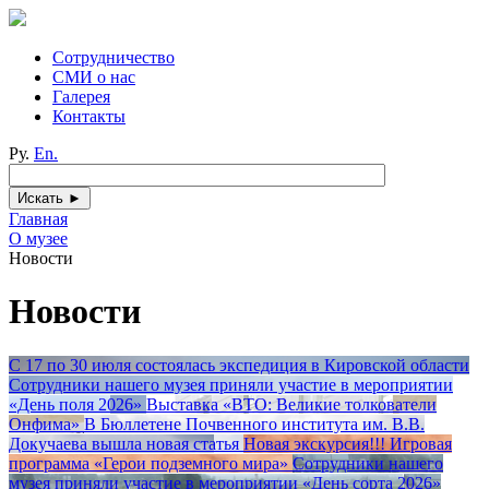
Сотрудничество
СМИ о нас
Галерея
Контакты
Ру.
En.
Главная
О музее
Новости
Новости
С 17 по 30 июля состоялась экспедиция в Кировской области
Сотрудники нашего музея приняли участие в мероприятии
«День поля 2026»
Выставка «ВТО: Великие толкователи
Онфима»
В Бюллетене Почвенного института им. В.В.
Докучаева вышла новая статья
Новая экскурсия!!! Игровая
программа «Герои подземного мира»
Сотрудники нашего
музея приняли участие в мероприятии «День сорта 2026»