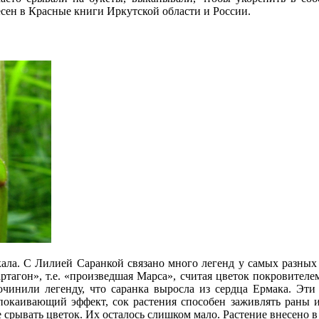
ен в Красные книги Иркутской области и России.
ала. С Лилией Саранкой связано много легенд у самых разных н
ртагон», т.е. «произведшая Марса», считая цветок покровителе
сочинили легенду, что саранка выросла из сердца Ермака. Эт
покаивающий эффект, сок растения способен заживлять раны 
 срывать цветок. Их осталось слишком мало. Растение внесено 