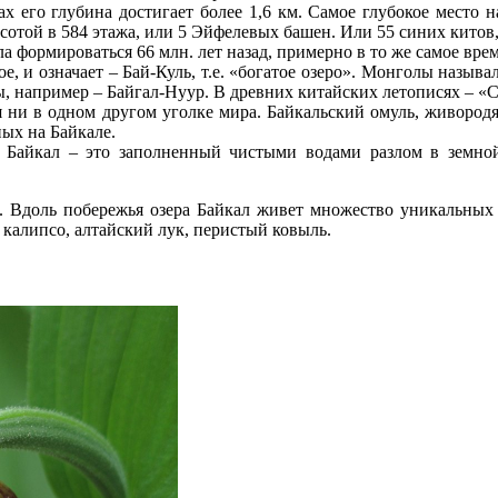
ах его глубина достигает более 1,6 км. Самое глубокое место 
той в 584 этажа, или 5 Эйфелевых башен. Или 55 синих китов, 
ала формироваться 66 млн. лет назад, примерно в то же самое вр
ое, и означает – Бай-Куль, т.е. «богатое озеро». Монголы назыв
ты, например – Байгал-Нуур. В древних китайских летописях – «
я ни в одном другом уголке мира. Байкальский омуль, живород
ых на Байкале.
д. Байкал – это заполненный чистыми водами разлом в земно
я. Вдоль побережья озера Байкал живет множество уникальны
 калипсо, алтайский лук, перистый ковыль.