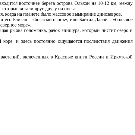
находится восточнее берега острова Ольхон на 10-12 км, между
которые встали друг другу на носы.
емя, когда на планете было массовое вымирание динозавров.
али его Баигал – «богатый огонь», или Байгал-Далай – «большое
Северное море».
ящая рыбка голомянка, рачок эпишура, который чистит озеро и
й коре, и здесь постоянно ощущаются последствия движения
х растений, включенных в Красные книги России и Иркутской