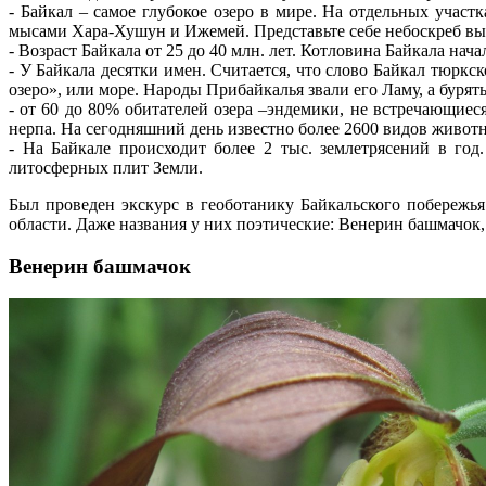
- Байкал – самое глубокое озеро в мире. На отдельных участк
мысами Хара-Хушун и Ижемей. Представьте себе небоскреб высо
- Возраст Байкала от 25 до 40 млн. лет. Котловина Байкала нач
- У Байкала десятки имен. Считается, что слово Байкал тюркск
озеро», или море. Народы Прибайкалья звали его Ламу, а буря
- от 60 до 80% обитателей озера –эндемики, не встречающиес
нерпа. На сегодняшний день известно более 2600 видов животн
- На Байкале происходит более 2 тыс. землетрясений в го
литосферных плит Земли.
Был проведен экскурс в геоботанику Байкальского побережь
области. Даже названия у них поэтические: Венерин башмачок,
Венерин башмачок