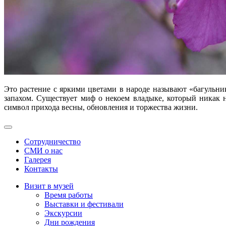
Это растение с яркими цветами в народе называют «багульни
запахом. Существует миф о некоем владыке, который никак н
символ прихода весны, обновления и торжества жизни.
Сотрудничество
СМИ о нас
Галерея
Контакты
Визит в музей
Время работы
Выставки и фестивали
Экскурсии
Дни рождения