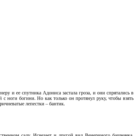
еру и ее спутника Адониса застала гроза, и они спрятались в
с ноги богини. Но как только он протянул руку, чтобы взять
ричневатые лепестки – бантик.
ственном саду. Исчезает и другой вид Венериного башмачка,