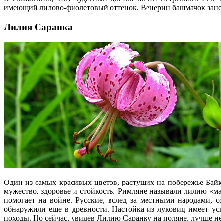
имеющий лилово-фиолетовый оттенок. Венерин башмачок занес
Лилия Саранка
Один из самых красивых цветов, растущих на побережье Байк
мужество, здоровье и стойкость. Римляне называли лилию «ма
помогает на войне. Русские, вслед за местными народами, 
обнаружили еще в древности. Настойка из луковиц имеет ус
походы. Но сейчас, увидев Лилию Саранку на поляне, лучше не