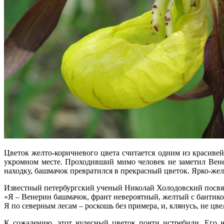
Цветок желто-коричневого цвета считается одним из красивей
укромном месте. Проходивший мимо человек не заметил Венер
находку, башмачок превратился в прекрасный цветок. Ярко-жел
Известный петербургский ученый Николай Холодовский посвят
«Я – Венерин башмачок, франт невероятный, желтый с бантико
Я по северным лесам – роскошь без примера, и, клянусь, не цве
К сожалению, этот чудесный цветок почти истребили. Его ч