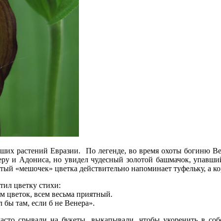
ших растений Евразии. По легенде, во время охоты богиню Вен
у и Адониса, но увидел чудесный золотой башмачок, упавший 
тый «мешочек» цветка действительно напоминает туфельку, а ко
ил цветку стихи:
м цветок, всем весьма приятный.
л бы там, если б не Венера».
асто срывали на букеты, выкапывали, чтобы укоренить в соб