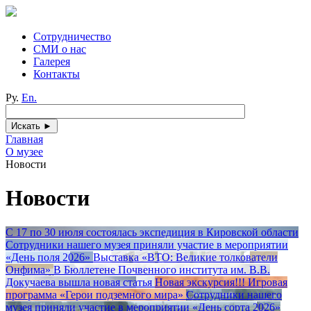
Сотрудничество
СМИ о нас
Галерея
Контакты
Ру.
En.
Главная
О музее
Новости
Новости
С 17 по 30 июля состоялась экспедиция в Кировской области
Сотрудники нашего музея приняли участие в мероприятии
«День поля 2026»
Выставка «ВТО: Великие толкователи
Онфима»
В Бюллетене Почвенного института им. В.В.
Докучаева вышла новая статья
Новая экскурсия!!! Игровая
программа «Герои подземного мира»
Сотрудники нашего
музея приняли участие в мероприятии «День сорта 2026»