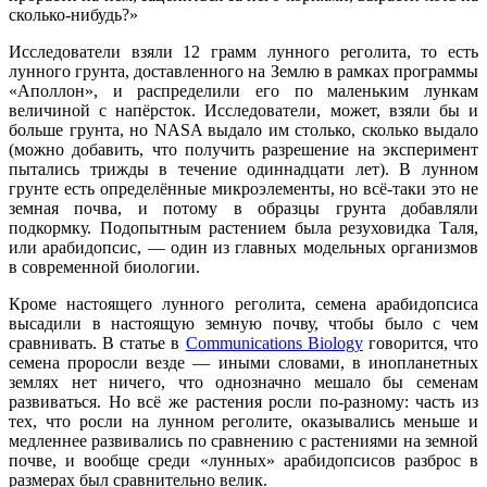
сколько-нибудь?»
Исследователи взяли 12 грамм лунного реголита, то есть
лунного грунта, доставленного на Землю в рамках программы
«Аполлон», и распределили его по маленьким лункам
величиной с напёрсток. Исследователи, может, взяли бы и
больше грунта, но NASA выдало им столько, сколько выдало
(можно добавить, что получить разрешение на эксперимент
пытались трижды в течение одиннадцати лет). В лунном
грунте есть определённые микроэлементы, но всё-таки это не
земная почва, и потому в образцы грунта добавляли
подкормку. Подопытным растением была резуховидка Таля,
или арабидопсис, — один из главных модельных организмов
в современной биологии.
Кроме настоящего лунного реголита, семена арабидопсиса
высадили в настоящую земную почву, чтобы было с чем
сравнивать. В статье в
Communications Biology
говорится, что
семена проросли везде — иными словами, в инопланетных
землях нет ничего, что однозначно мешало бы семенам
развиваться. Но всё же растения росли по-разному: часть из
тех, что росли на лунном реголите, оказывались меньше и
медленнее развивались по сравнению с растениями на земной
почве, и вообще среди «лунных» арабидопсисов разброс в
размерах был сравнительно велик.