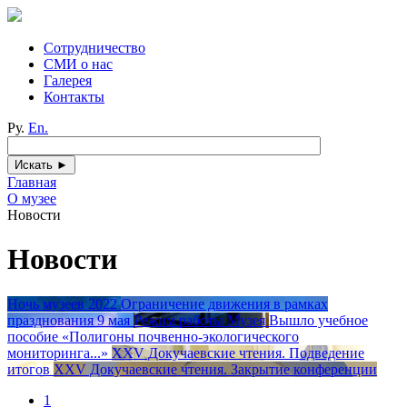
Сотрудничество
СМИ о нас
Галерея
Контакты
Ру.
En.
Главная
О музее
Новости
Новости
Ночь музеев 2022
Ограничение движения в рамках
празднования 9 мая
Режим работы Музея
Вышло учебное
пособие «Полигоны почвенно-экологического
мониторинга...»
XXV Докучаевские чтения. Подведение
итогов
XXV Докучаевские чтения. Закрытие конференции
1