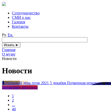
Сотрудничество
СМИ о нас
Галерея
Контакты
Ру.
En.
Главная
О музее
Новости
Новости
Всемирный день почв 2021
5 декабря
Почвенная нематода - сея
движения» продлена
1
2
...
40