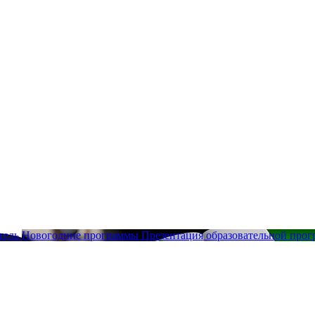
тель
Новогодние программы
Презентация образовательной про