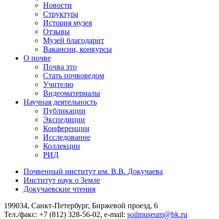
Новости
Структура
История музея
Отзывы
Музей благодарит
Вакансии, конкурсы
О почве
Почва это
Стать почвоведом
Учителю
Видеоматериалы
Научная деятельность
Публикации
Экспедиции
Конференции
Исследование
Коллекции
РИД
Почвенный институт им. В.В. Докучаева
Институт наук о Земле
Докучаевские чтения
199034, Санкт-Петербург, Биржевой проезд, 6
Тел./факс: +7 (812) 328-56-02, e-mail:
soilmuseum@bk.ru