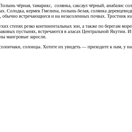
олынь чёрная, тамарикс, солянка, саксаул чёрный, анабазис со
. Солодка, кермек Гмелина, полынь белая, солянка деревцевид
, обычно встречающиеся и на незасоленных почвах. Тростник 
ухих степях резко континентальных зон, а также по берегам мо
нчаковых пустынях, встречаются в аласах Центральной Якутии. И
ны мангровые заросли.
солончаки, солонцы. Хотите их увидеть ― приходите к нам, у н