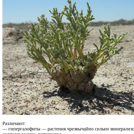
Различают:
― гипергалофиты ― растения чрезвычайно сильно минерализова