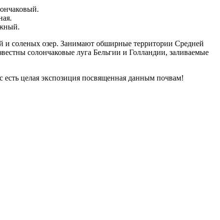
лончаковый.
ная.
южный.
рей и соленых озер. Занимают обширные территории Средней
звестны солончаковые луга Бельгии и Голландии, заливаемые
ас есть целая экспозиция посвященная данным почвам!