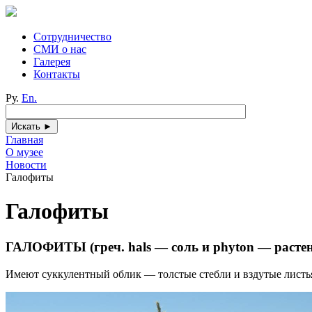
Сотрудничество
СМИ о нас
Галерея
Контакты
Ру.
En.
Главная
О музее
Новости
Галофиты
Галофиты
ГАЛОФИТЫ (греч. hals — соль и phyton — растен
Имеют суккулентный облик — толстые стебли и вздутые листья