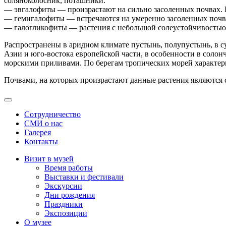
соляноколосник, поташники.
― эвгалофиты — произрастают на сильно засоленных почвах. П
― гемигалофиты — встречаются на умеренно засоленных почвах
― галогликофиты — растения с небольшой солеустойчивостью
Распространены в аридном климате пустынь, полупустынь, в с
Азии и юго-востока европейской части, в особенности в соло
морскими приливами. По берегам тропических морей характер
Почвами, на которых произрастают данные растения являются 
Сотрудничество
СМИ о нас
Галерея
Контакты
Визит в музей
Время работы
Выставки и фестивали
Экскурсии
Дни рождения
Праздники
Экспозиции
О музее