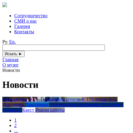
Сотрудничество
СМИ о нас
Галерея
Контакты
Ру.
En.
Главная
О музее
Новости
Новости
Ночь музеев 2021. Подведение итогов
К 175-летию В.В.
Докучаева
Программа
Праздничная программа «В гостях у
ученого»
Квест
Режим работы
1
2
...